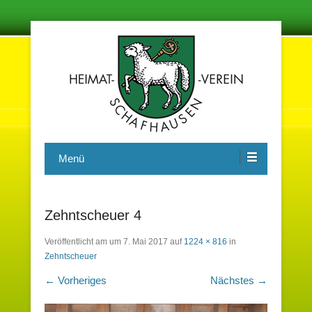
Damit in der Zukunft nichts vergessen wird
Heimatverein Schafhausen e.V.
Menü
Zehntscheuer 4
Veröffentlicht am
um
7. Mai 2017
auf
1224 × 816
in
Zehntscheuer
← Vorheriges
Nächstes →