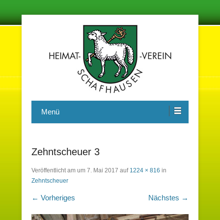
Damit in der Zukunft nichts vergessen wird
Heimatverein Schafhausen e.V.
Menü
Zehntscheuer 3
Veröffentlicht am
um
7. Mai 2017
auf
1224 × 816
in
Zehntscheuer
← Vorheriges
Nächstes →