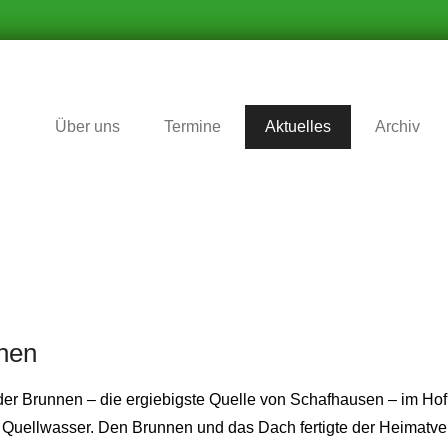
r Zukunft nichts vergessen wird
matverein Schafhausen e.V
Über uns
Termine
Aktuelles
Archiv
nen
der Brunnen – die ergiebigste Quelle von Schafhausen – im Hof
n Quellwasser. Den Brunnen und das Dach fertigte der Heimatv