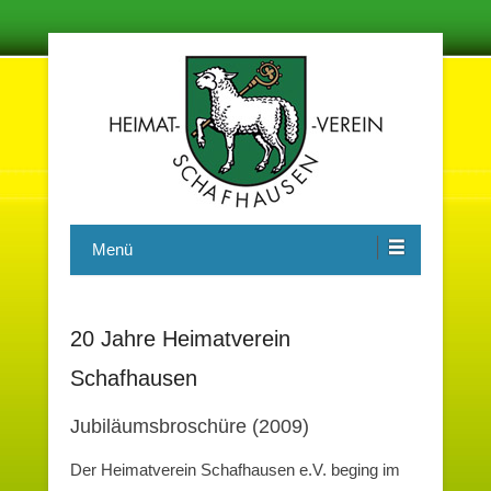
Damit in der Zukunft nichts vergessen wird
Heimatverein Schafhausen e.V.
Menü
20 Jahre Heimatverein
Schafhausen
Jubiläumsbroschüre (2009)
Der Heimatverein Schafhausen e.V. beging im