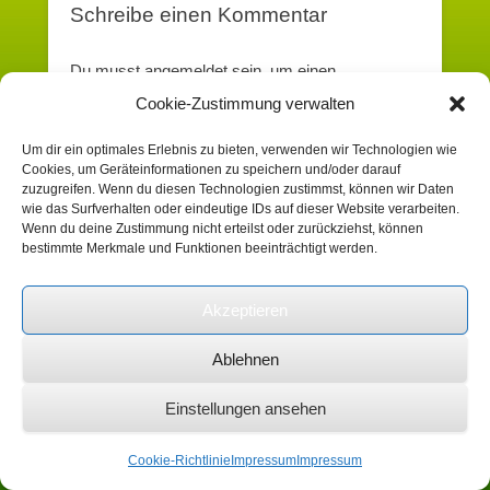
Schreibe einen Kommentar
Du musst angemeldet sein, um einen
Kommentar zu erstellen.
Cookie-Zustimmung verwalten
Um dir ein optimales Erlebnis zu bieten, verwenden wir Technologien wie
Cookies, um Geräteinformationen zu speichern und/oder darauf
Suchen
zuzugreifen. Wenn du diesen Technologien zustimmst, können wir Daten
wie das Surfverhalten oder eindeutige IDs auf dieser Website verarbeiten.
Wenn du deine Zustimmung nicht erteilst oder zurückziehst, können
bestimmte Merkmale und Funktionen beeinträchtigt werden.
Copyright © 2026
Heimatverein Schafhausen
e.V.
Impressum
Alle Rechte vorbehalten.
Catch Kathmandu by
Catch Themes
Akzeptieren
Ablehnen
Einstellungen ansehen
Cookie-Richtlinie
Impressum
Impressum