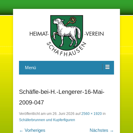
Damit in der Zukunft nichts vergessen wird
Heimatverein Schafhausen e.V.
Menü
Schäfle-bei-H.-Lengerer-16-Mai-
2009-047
Veröffentlicht am
um
26. Juni 2026
auf
2560 × 1920
in
Schäferbrunnen und Kupferfiguren
← Vorheriges
Nächstes →