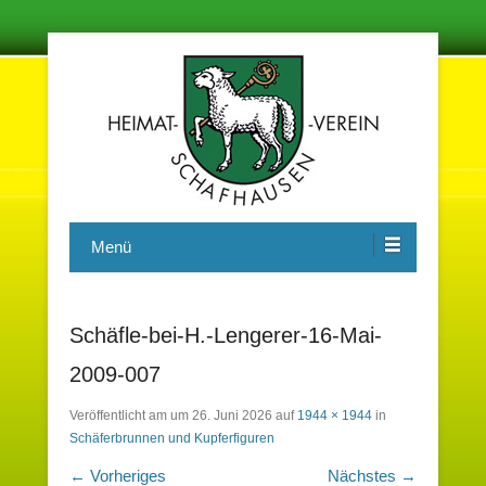
Damit in der Zukunft nichts vergessen wird
Heimatverein Schafhausen e.V.
Menü
Schäfle-bei-H.-Lengerer-16-Mai-
2009-007
Veröffentlicht am
um
26. Juni 2026
auf
1944 × 1944
in
Schäferbrunnen und Kupferfiguren
← Vorheriges
Nächstes →