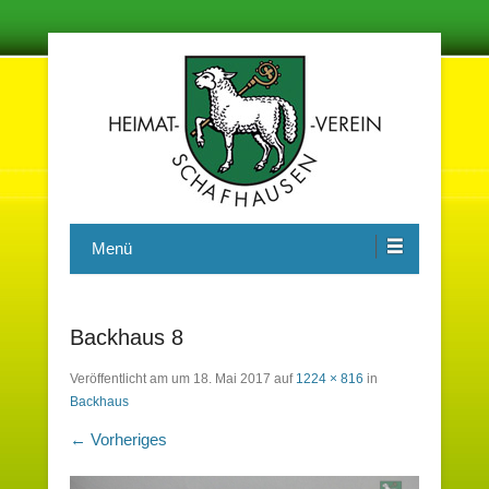
Damit in der Zukunft nichts vergessen wird
Heimatverein Schafhausen e.V.
Menü
Backhaus 8
Veröffentlicht am
um
18. Mai 2017
auf
1224 × 816
in
Backhaus
← Vorheriges