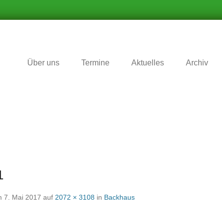
r Zukunft nichts vergessen wird
matverein Schafhausen e.V
Über uns
Termine
Aktuelles
Archiv
1
m
7. Mai 2017
auf
2072 × 3108
in
Backhaus