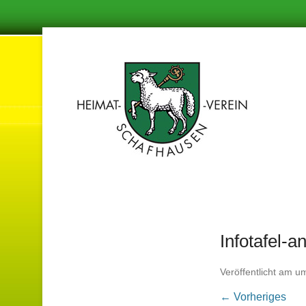
Damit in de
Hei
Infotafel-a
Veröffentlicht am
u
← Vorheriges