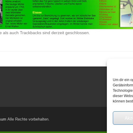
als auch Trackbacks sind derzeit geschlossen.
Um dir ein o
Geräteinfor
Technologien
dieser Websi
können best
Akz
sum
Alle Rechte vorbehalten.