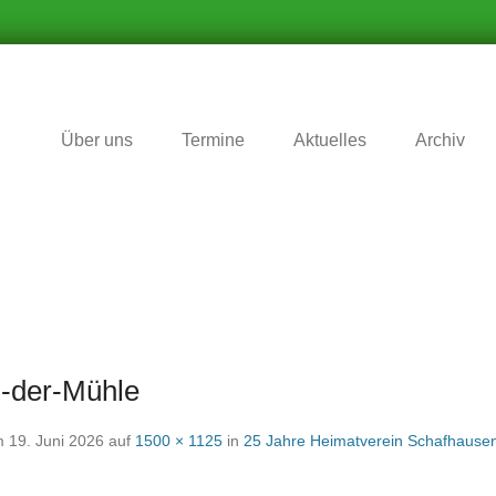
r Zukunft nichts vergessen wird
matverein Schafhausen e.V
Über uns
Termine
Aktuelles
Archiv
n-der-Mühle
m
19. Juni 2026
auf
1500 × 1125
in
25 Jahre Heimatverein Schafhause