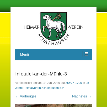
Damit in der Zukunft nichts vergessen wird
Heimatverein Schafhausen e.V.
Menü
Infotafel-an-der-Mühle-3
Veröffentlicht am
um
19. Juni 2026
auf
2560 × 1706
in
25
Jahre Heimatverein Schafhausen e.V
← Vorheriges
Nächstes →