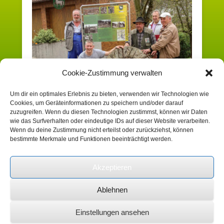
Cookie-Zustimmung verwalten
Um dir ein optimales Erlebnis zu bieten, verwenden wir Technologien wie
Cookies, um Geräteinformationen zu speichern und/oder darauf
Sowohl Kommentare als auch Trackbacks sind derzeit
zuzugreifen. Wenn du diesen Technologien zustimmst, können wir Daten
geschlossen.
wie das Surfverhalten oder eindeutige IDs auf dieser Website verarbeiten.
Wenn du deine Zustimmung nicht erteilst oder zurückziehst, können
bestimmte Merkmale und Funktionen beeinträchtigt werden.
Suchen
Akzeptieren
Ablehnen
Copyright © 2026
Heimatverein Schafhausen
e.V.
Impressum
Alle Rechte vorbehalten.
Einstellungen ansehen
Catch Kathmandu by
Catch Themes