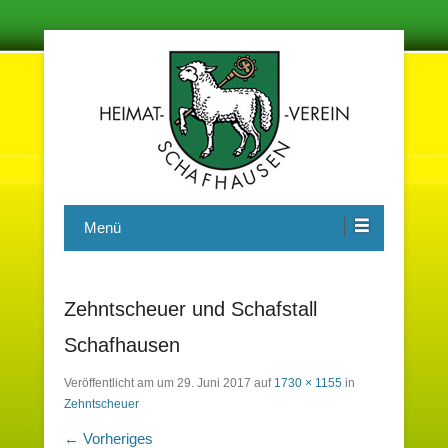
Damit in der Zukunft nichts vergessen wird
Heimatverein Schafhausen e.V.
Menü
Zehntscheuer und Schafstall
Schafhausen
Veröffentlicht am
um
29. Juni 2017
auf
1730 × 1155
in
Zehntscheuer
← Vorheriges