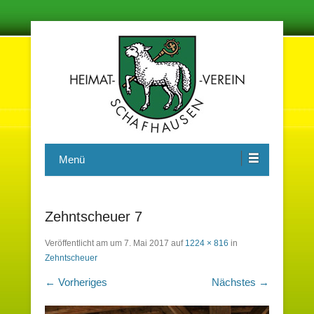
Damit in der Zukunft nichts vergessen wird
Heimatverein Schafhausen e.V.
Menü
Zehntscheuer 7
Veröffentlicht am
um
7. Mai 2017
auf
1224 × 816
in
Zehntscheuer
← Vorheriges
Nächstes →