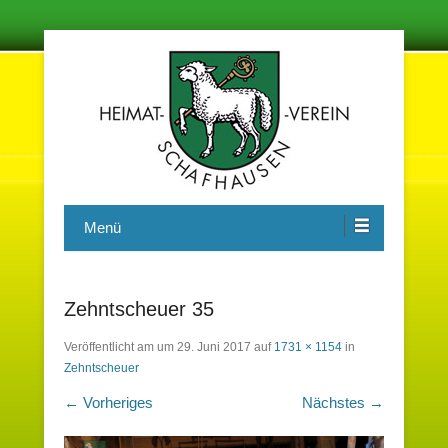
Damit in der Zukunft nichts vergessen wird
Heimatverein Schafhausen e.V.
Menü
Zehntscheuer 35
Veröffentlicht am
um
29. Juni 2017
auf
1731 × 1154
in
Zehntscheuer
← Vorheriges
Nächstes →