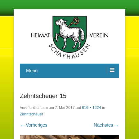
Damit in der Zukunft nichts vergessen wird
Heimatverein Schafhausen e.V.
Menü
Zehntscheuer 15
Veröffentlicht am
um
7. Mai 2017
auf
816 × 1224
in
Zehntscheuer
← Vorheriges
Nächstes →