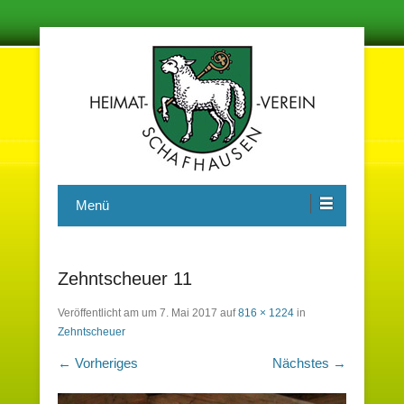
Damit in der Zukunft nichts vergessen wird
Heimatverein Schafhausen e.V.
Menü
Zehntscheuer 11
Veröffentlicht am
um
7. Mai 2017
auf
816 × 1224
in
Zehntscheuer
← Vorheriges
Nächstes →