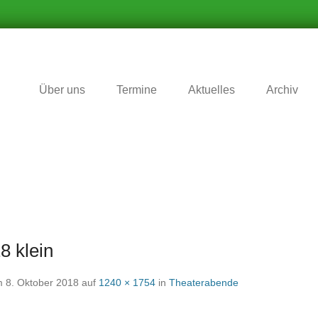
r Zukunft nichts vergessen wird
matverein Schafhausen e.V
Über uns
Termine
Aktuelles
Archiv
8 klein
m
8. Oktober 2018
auf
1240 × 1754
in
Theaterabende