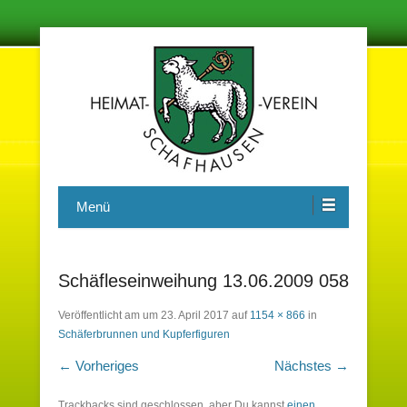
Damit in der Zukunft nichts vergessen wird
Heimatverein Schafhausen e.V.
Menü
Schäfleseinweihung 13.06.2009 058
Veröffentlicht am
um
23. April 2017
auf
1154 × 866
in
Schäferbrunnen und Kupferfiguren
← Vorheriges
Nächstes →
Trackbacks sind geschlossen, aber Du kannst
einen