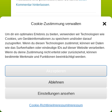
Kommentar hinterlassen
.
Schreibe einen Kommentar
Cookie-Zustimmung verwalten
Um dir ein optimales Erlebnis zu bieten, verwenden wir Technologien wie
Du musst angemeldet sein, um einen
Cookies, um Geräteinformationen zu speichern und/oder darauf
Kommentar zu erstellen.
zuzugreifen. Wenn du diesen Technologien zustimmst, können wir Daten
wie das Surfverhalten oder eindeutige IDs auf dieser Website verarbeiten.
Wenn du deine Zustimmung nicht erteilst oder zurückziehst, können
bestimmte Merkmale und Funktionen beeinträchtigt werden.
Suchen
Akzeptieren
Copyright © 2026
Heimatverein Schafhausen
Ablehnen
e.V.
Impressum
Alle Rechte vorbehalten.
Catch Kathmandu by
Catch Themes
Einstellungen ansehen
Cookie-Richtlinie
Impressum
Impressum