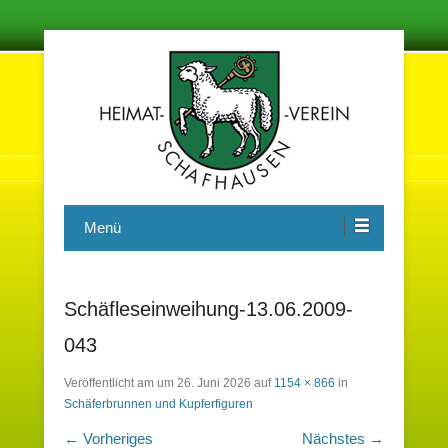
Damit in der Zukunft nichts vergessen wird
Heimatverein Schafhausen e.V.
Menü
Schäfleseinweihung-13.06.2009-
043
Veröffentlicht am
um
26. Juni 2026
auf
1154 × 866
in
Schäferbrunnen und Kupferfiguren
← Vorheriges
Nächstes →