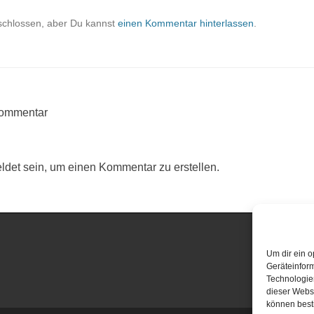
schlossen, aber Du kannst
einen Kommentar hinterlassen
.
Kommentar
det sein, um einen Kommentar zu erstellen.
Um dir ein o
Geräteinfor
Technologien
dieser Websi
können best