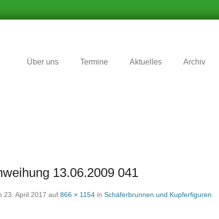
r Zukunft nichts vergessen wird
matverein Schafhausen e.V
Über uns
Termine
Aktuelles
Archiv
nweihung 13.06.2009 041
m
23. April 2017
auf
866 × 1154
in
Schäferbrunnen und Kupferfiguren