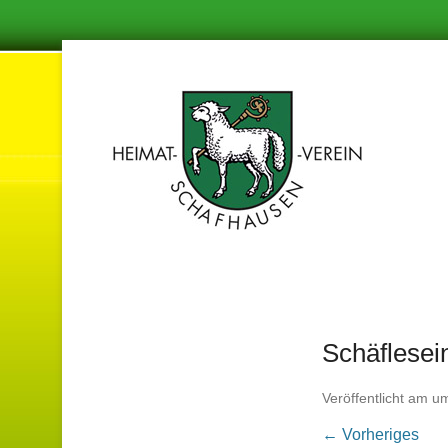
Damit in de
Hei
Schäflesei
Veröffentlicht am
u
← Vorheriges