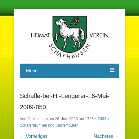
Damit in der Zukunft nichts vergessen wird
Heimatverein Schafhausen e.V.
Menü
Schäfle-bei-H.-Lengerer-16-Mai-
2009-050
Veröffentlicht am
um
26. Juni 2026
auf
1795 × 2393
in
Schäferbrunnen und Kupferfiguren
← Vorheriges
Nächstes →