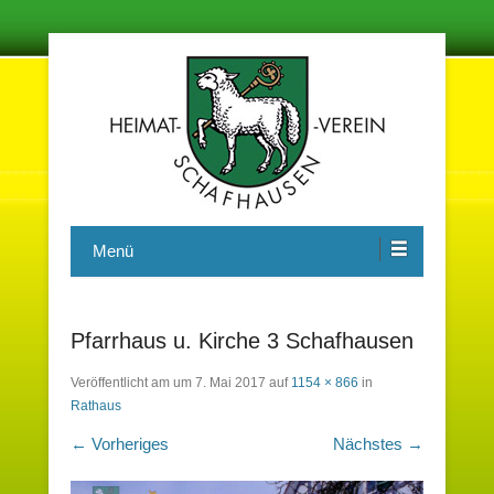
Damit in der Zukunft nichts vergessen wird
Heimatverein Schafhausen e.V.
Menü
Pfarrhaus u. Kirche 3 Schafhausen
Veröffentlicht am
um
7. Mai 2017
auf
1154 × 866
in
Rathaus
← Vorheriges
Nächstes →