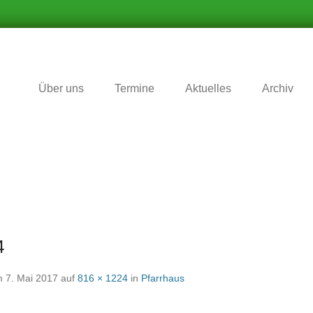
r Zukunft nichts vergessen wird
matverein Schafhausen e.V
Über uns
Termine
Aktuelles
Archiv
4
m
7. Mai 2017
auf
816 × 1224
in
Pfarrhaus