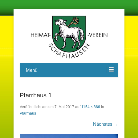
Damit in der Zukunft nichts vergessen wird
Heimatverein Schafhausen e.V.
Menü
Pfarrhaus 1
Veröffentlicht am
um
7. Mai 2017
auf
1154 × 866
in
Pfarrhaus
Nächstes →