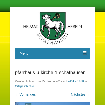
Damit in der Zukunft nichts vergessen wird
Heimatverein Schafhausen e.V.
Menü
pfarrhaus-u-kirche-1-schafhausen
Veröffentlicht am
um
15. Januar 2017
auf
2451 × 1838
in
Ortsgeschichte
← Vorheriges
Nächstes →