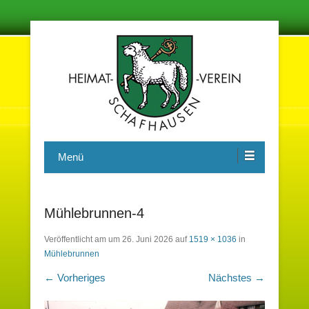
Damit in der Zukunft nichts vergessen wird
Heimatverein Schafhausen e.V.
Menü
Mühlebrunnen-4
Veröffentlicht am
um
26. Juni 2026
auf
1519 × 1036
in
Mühlebrunnen
← Vorheriges
Nächstes →