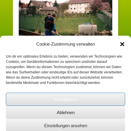
Cookie-Zustimmung verwalten
Um dir ein optimales Erlebnis zu bieten, verwenden wir Technologien wie
Cookies, um Geräteinformationen zu speichern und/oder darauf
Sowohl Kommentare als auch Trackbacks sind derzeit
zuzugreifen. Wenn du diesen Technologien zustimmst, können wir Daten
geschlossen.
wie das Surfverhalten oder eindeutige IDs auf dieser Website verarbeiten.
Wenn du deine Zustimmung nicht erteilst oder zurückziehst, können
bestimmte Merkmale und Funktionen beeinträchtigt werden.
Suchen
Akzeptieren
Ablehnen
Copyright © 2026
Heimatverein Schafhausen
e.V.
Impressum
Alle Rechte vorbehalten.
Einstellungen ansehen
Catch Kathmandu by
Catch Themes