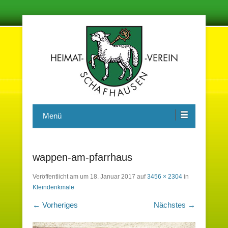
Damit in der Zukunft nichts vergessen wird
Heimatverein Schafhausen e.V.
Menü
wappen-am-pfarrhaus
Veröffentlicht am
um
18. Januar 2017
auf
3456 × 2304
in
Kleindenkmale
← Vorheriges
Nächstes →