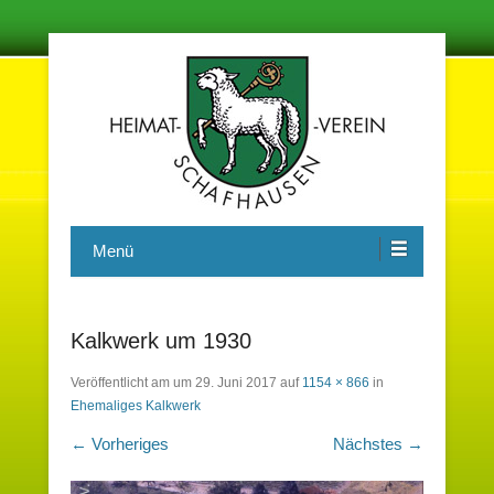
Damit in der Zukunft nichts vergessen wird
Heimatverein Schafhausen e.V.
Menü
Kalkwerk um 1930
Veröffentlicht am
um
29. Juni 2017
auf
1154 × 866
in
Ehemaliges Kalkwerk
← Vorheriges
Nächstes →