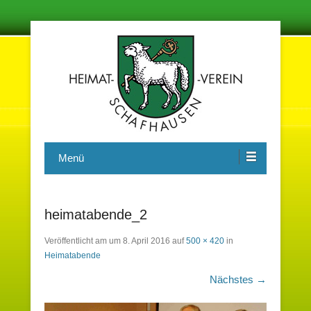
Damit in der Zukunft nichts vergessen wird
Heimatverein Schafhausen e.V.
Menü
heimatabende_2
Veröffentlicht am
um
8. April 2016
auf
500 × 420
in
Heimatabende
Nächstes →