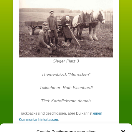
Sieger Platz 3
Themenblock “Menschen”
Teilnehmer: Ruth Eisenhardt
Titel: Kartoffelernte damals
Trackbacks sind geschlossen, aber Du kannst
einen
Kommentar hinterlassen
.
Cookie-Zustimmung verwalten