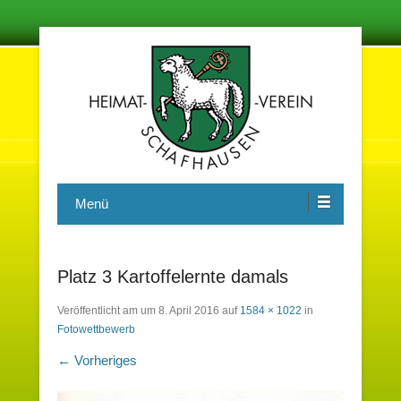
Damit in der Zukunft nichts vergessen wird
Heimatverein Schafhausen e.V.
Menü
Platz 3 Kartoffelernte damals
Veröffentlicht am
um
8. April 2016
auf
1584 × 1022
in
Fotowettbewerb
← Vorheriges