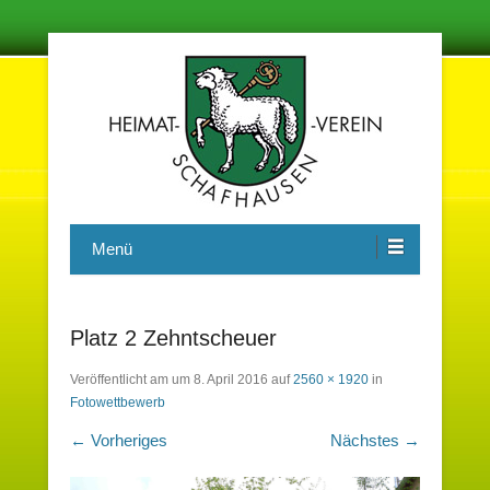
Damit in der Zukunft nichts vergessen wird
Heimatverein Schafhausen e.V.
Menü
Platz 2 Zehntscheuer
Veröffentlicht am
um
8. April 2016
auf
2560 × 1920
in
Fotowettbewerb
← Vorheriges
Nächstes →