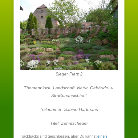
Sieger Platz 2
Themenblock “Landschaft, Natur, Gebäude- u.
Straßenansichten”
Teilnehmer: Sabine Hartmann
Titel: Zehntscheuer
Trackbacks sind geschlossen, aber Du kannst
einen