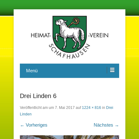
Damit in der Zukunft nichts vergessen wird
Heimatverein Schafhausen e.V.
Menü
Drei Linden 6
Veröffentlicht am
um
7. Mai 2017
auf
1224 × 816
in
Drei
Linden
← Vorheriges
Nächstes →