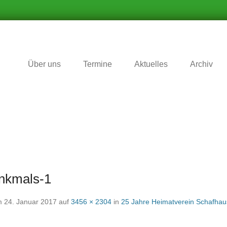
r Zukunft nichts vergessen wird
matverein Schafhausen e.V
Über uns
Termine
Aktuelles
Archiv
enkmals-1
m
24. Januar 2017
auf
3456 × 2304
in
25 Jahre Heimatverein Schafhau