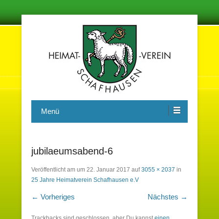
Damit in der Zukunft nichts vergessen wird
Heimatverein Schafhausen e.V.
Menü
jubilaeumsabend-6
Veröffentlicht am
um
22. Januar 2017
auf
3055 × 2037
in
25 Jahre Heimatverein Schafhausen e.V
← Vorheriges
Nächstes →
Trackbacks sind geschlossen, aber Du kannst
einen