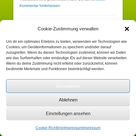
Kommentar hinterlassen
.
Schreibe einen Kommentar
Cookie-Zustimmung verwalten
Um dir ein optimales Erlebnis zu bieten, verwenden wir Technologien wie
Du musst angemeldet sein, um einen
Cookies, um Geräteinformationen zu speichern und/oder darauf
Kommentar zu erstellen.
zuzugreifen. Wenn du diesen Technologien zustimmst, können wir Daten
wie das Surfverhalten oder eindeutige IDs auf dieser Website verarbeiten.
Wenn du deine Zustimmung nicht erteilst oder zurückziehst, können
bestimmte Merkmale und Funktionen beeinträchtigt werden.
Suchen
Akzeptieren
Copyright © 2026
Heimatverein Schafhausen
Ablehnen
e.V.
Impressum
Alle Rechte vorbehalten.
Catch Kathmandu by
Catch Themes
Einstellungen ansehen
Cookie-Richtlinie
Impressum
Impressum