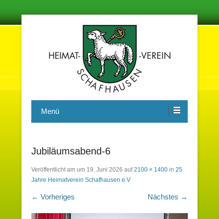
Damit in der Zukunft nichts vergessen wird
Heimatverein Schafhausen e.V.
Menü
Jubiläumsabend-6
Veröffentlicht am
um
19. Juni 2026
auf
2100 × 1400
in
25
Jahre Heimatverein Schafhausen e.V
← Vorheriges
Nächstes →