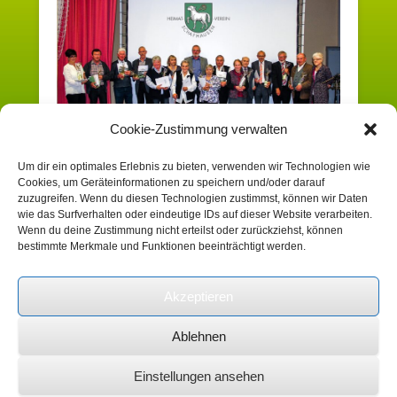
Cookie-Zustimmung verwalten
Um dir ein optimales Erlebnis zu bieten, verwenden wir Technologien wie
Cookies, um Geräteinformationen zu speichern und/oder darauf
Sowohl Kommentare als auch Trackbacks sind derzeit
zuzugreifen. Wenn du diesen Technologien zustimmst, können wir Daten
geschlossen.
wie das Surfverhalten oder eindeutige IDs auf dieser Website verarbeiten.
Wenn du deine Zustimmung nicht erteilst oder zurückziehst, können
bestimmte Merkmale und Funktionen beeinträchtigt werden.
Suchen
Akzeptieren
Ablehnen
Copyright © 2026
Heimatverein Schafhausen
e.V.
Impressum
Alle Rechte vorbehalten.
Einstellungen ansehen
Catch Kathmandu by
Catch Themes