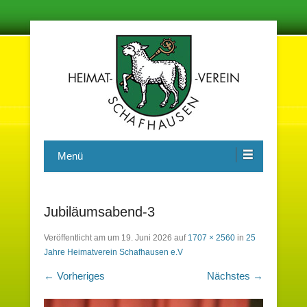
Damit in der Zukunft nichts vergessen wird
Heimatverein Schafhausen e.V.
Menü
Jubiläumsabend-3
Veröffentlicht am
um
19. Juni 2026
auf
1707 × 2560
in
25
Jahre Heimatverein Schafhausen e.V
← Vorheriges
Nächstes →