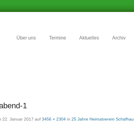
r Zukunft nichts vergessen wird
matverein Schafhausen e.V
Über uns
Termine
Aktuelles
Archiv
sabend-1
m
22. Januar 2017
auf
3456 × 2304
in
25 Jahre Heimatverein Schafhau