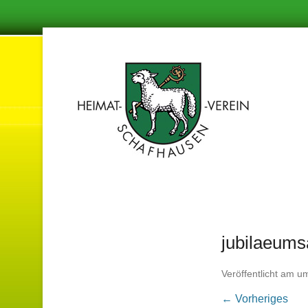
Damit in de
Hei
jubilaeum
Veröffentlicht am
u
← Vorheriges