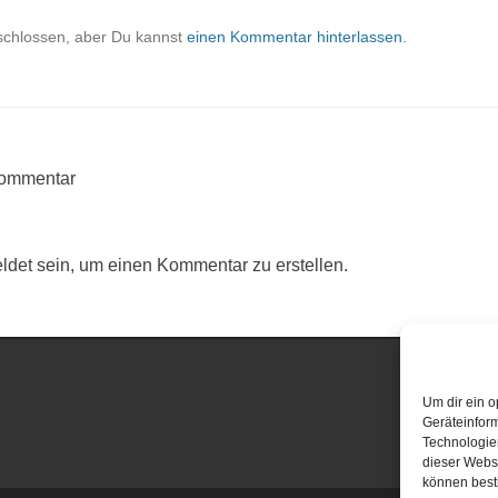
schlossen, aber Du kannst
einen Kommentar hinterlassen
.
Kommentar
det sein, um einen Kommentar zu erstellen.
Um dir ein o
Geräteinfor
Technologien
dieser Websi
können best