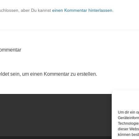
schlossen, aber Du kannst
einen Kommentar hinterlassen
.
Kommentar
det sein, um einen Kommentar zu erstellen.
Um dir ein o
Geräteinfor
Technologien
dieser Websi
können best