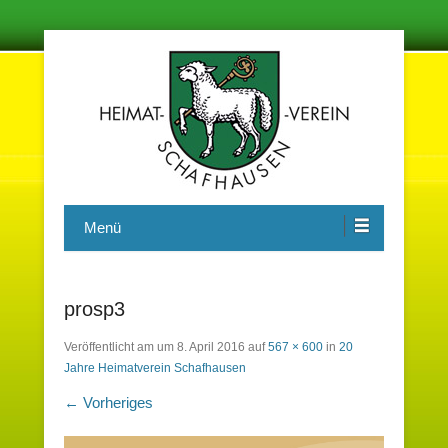
Damit in der Zukunft nichts vergessen wird
Heimatverein Schafhausen e.V.
Menü
prosp3
Veröffentlicht am
um
8. April 2016
auf
567 × 600
in
20
Jahre Heimatverein Schafhausen
← Vorheriges